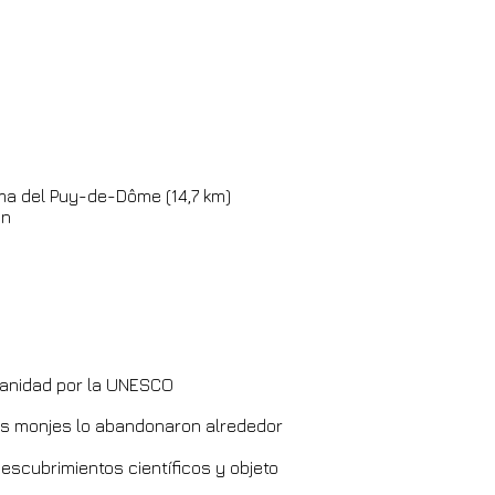
ima del Puy-de-Dôme (14,7 km)
in
manidad por la UNESCO
los monjes lo abandonaron alrededor
escubrimientos científicos y objeto