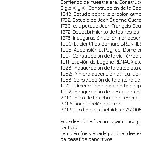
Comienzo de nuestra era
: Construc
Siglo XI y XII
: Construcción de la Ca
1648
: Estudio sobre la presión atm
1752
: Estudio de Jean Étienne Guet
1789
: el diputado Jean François G
1872
: Descubrimiento de los restos
1876
: Inauguración del primer obs
1900
: El científico Bernard BRUNH
1905
: Ascensión al Puy-de-Dôme e
1907
: Construcción de la vía férrea
1911
: El avión de Eugène RÉNAUX ate
1926
: Inauguración de la autopista 
1952
: Primera ascensión al Puy-de
1956
: Construcción de la antena de
1973
: Primer vuelo en ala delta de
1992
: Inauguración del restaurante 
2010
: Inicio de las obras del crema
2012
: Inauguración del tren
2018
: El sitio está incluido cc7
Puy-de-Dôme fue un lugar mítico y 
de 1730.
También fue visitada por grandes e
de desafíos deportivos.