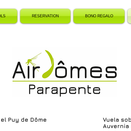
OLS
RESERVATION
BONO REGALO
del Puy de Dôme
Vuela sob
Auvernia