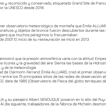
Dôme y reconocido y conservado, etiquetado Grand Site de Fran
por la UNESCO desde 2018.
imer observatorio meteorológico de montaña que Émile ALLUAR
rativos y objetos de bronce fueron descubiertos durante las
giere que muchos peregrinos lo frecuentaban.
 2007. El inicio de su restauración se inició en 2013.
l demostró que la presión atmosférica varía con la altitud. Emp
os licores y la gravedad del aire. Sienta las bases de la Hidrostá
 y de la meteorología.
idad de Clermont-Ferrand, Émile ALLUARD, creó el primer obser
n entre los 15 principales sitios de las redes de observación 
GC data de 1985 (Observatorio de Física del globo terráqueo d
AUX y su pasajero Albert SENOUQUE posaron en lo alto del Pu
 Al día siguiente, trabajadores de la fábrica de Michelin desmo