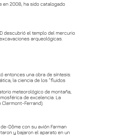
ce en 2008, ha sido catalogado
D descubrió el templo del mercurio
 excavaciones arqueológicas.
ezó entonces una obra de síntesis:
tica, la ciencia de los “fluidos
vatorio meteorológico de montaña,
atmosférica de excelencia. La
e Clermont-Ferrand).
y-de-Dôme con su avión Farman
ntaron y bajaron el aparato en un