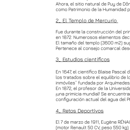
Ahora, el sitio natural de Puy de 
como Patrimonio de la Humanidad 
2_ El Templo de Mercurio
Fue durante la construcción del pr
en 1872. Numerosos elementos deco
El tamaño del templo (3600 m2) su
Pertenece al consejo comarcal desde
3_ Estudios científicos
En 1647, el científico Blaise Pasca
los tratados sobre el equilibrio de l
inmóviles” fundada por Arquímedes,
En 1872, el profesor de la Univers
¡una primicia mundial! Se encuentra
configuración actual del agua del P
4_ Retos Deportivos
El 7 de marzo de 1911, Eugène RÉN
(motor Renault 50 CV, peso 550 kg).