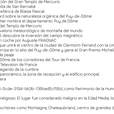
ción del Gran Templo de Mercurio
pilla de San Bernabé
osférica de Blaise Pascal
ard sobre la naturaleza orgánica del Puy-de-Dôme
autier nombra el departamento: Puy de Dôme
 del Templo de Mercurio
ervatorio meteorológico de montaña del mundo
ES descubre la inversión del campo magnético
n coche por Auguste FRAIGNAC
 que unirá el centro de la ciudad de Clermont-Ferrand con la c
rriza en lo alto del Puy-de-Dôme y gana el Gran Premio Michel
de peaje
-Dôme de los corredores del Tour de Francia
 Television de France
spegando de la cumbre
panorámico, la zona de recepción y el edificio principal
llera
81905-5cde-3194-bb3b-136bad5cf58d_como Patrimonio de la Hu
religioso. El lugar fue considerado maligno en la Edad Media, 
scritores como Montaigne, Chateaubriand, centro de grandes d