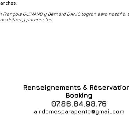
vanches.
lta! François GUINAND y Bernard DANIS logran esta hazaña.
as deltas y parapentes.
Renseignements & Réservatio
Booking
07.86.84.98.76
airdomesparapente@gmail.com